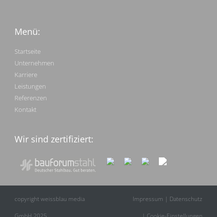
Menü:
Startseite
Unternehmen
Karriere
Leistungen
Referenzen
Kontakt
Wir sind zertifiziert:
copyright weissblau media
Impressum
|
Datenschutz
GmbH 2025
|
Cookie-Einstellungen