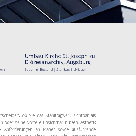
Umbau Kirche St. Joseph zu
Diözesanarchiv, Augsburg
pen
Bauen im Bestand | Stahlbau individuell
ntscheiden, ob Sie das Stahltragwerk sichtbar als
n oder seine Vorteile unsichtbar nutzen. Ästhetik
he Anforderungen an Planer sowie ausführende