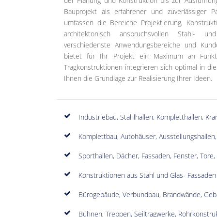
der Planung und Konstruktion bis zur Ausführun
Bauprojekt als erfahrener und zuverlässiger P
umfassen die Bereiche Projektierung, Konstruk
architektonisch anspruchsvollen Stahl- und
verschiedenste Anwendungsbereiche und Kunde
bietet für Ihr Projekt ein Maximum an Funktio
Tragkonstruktionen integrieren sich optimal in d
Ihnen die Grundlage zur Realisierung Ihrer Ideen.
Industriebau, Stahlhallen, Kompletthallen, Kra
Komplettbau, Autohäuser, Ausstellungshallen,
Sporthallen, Dächer, Fassaden, Fenster, Tore,
Konstruktionen aus Stahl und Glas- Fassaden
Bürogebäude, Verbundbau, Brandwände, Ge
Bühnen, Treppen, Seiltragwerke, Rohrkonstr