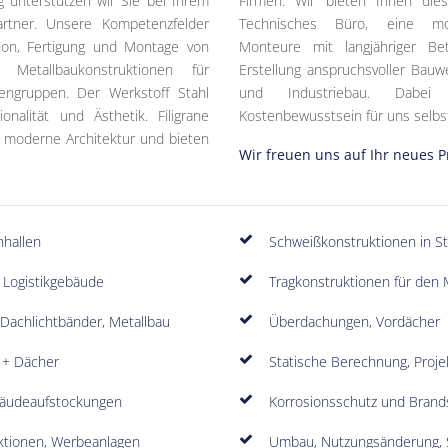
g unterstützen wir Sie bei Ihrem
Firmen. Wir bieten Ihnen die
artner. Unsere Kompetenzfelder
Technisches Büro, eine mod
tion, Fertigung und Montage von
Monteure mit langjähriger Bet
 Metallbaukonstruktionen für
Erstellung anspruchsvoller Bauw
ngruppen. Der Werkstoff Stahl
und Industriebau. Dabei 
nalität und Ästhetik. Filigrane
Kostenbewusstsein für uns selbst
ie moderne Architektur und bieten
Wir freuen uns auf Ihr neues P
nhallen
Schweißkonstruktionen in St
 Logistikgebäude
Tragkonstruktionen für den 
 Dachlichtbänder, Metallbau
Überdachungen, Vordächer
 + Dächer
Statische Berechnung, Proje
bäudeaufstockungen
Korrosionsschutz und Brands
uktionen, Werbeanlagen
Umbau, Nutzungsänderung, 