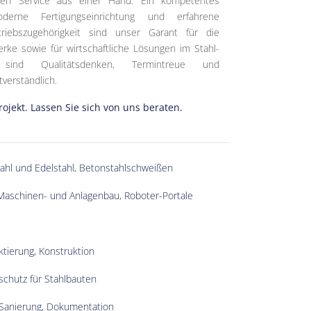
sen Service aus einer Hand. Ein kompetentes
erne Fertigungseinrichtung und erfahrene
riebszugehörigkeit sind unser Garant für die
erke sowie für wirtschaftliche Lösungen im Stahl-
sind Qualitätsdenken, Termintreue und
verständlich.
rojekt. Lassen Sie sich von uns beraten.
ahl und Edelstahl, Betonstahlschweißen
Maschinen- und Anlagenbau, Roboter-Portale
ktierung, Konstruktion
chutz für Stahlbauten
Sanierung, Dokumentation