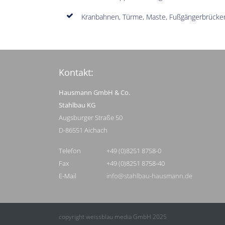
Kranbahnen, Türme, Maste, Fußgängerbrücke
Kontakt:
Hausmann GmbH & Co.
Stahlbau KG
Augsburger Straße 50
D-86551 Aichach
Telefon
+49 (0)8251 8758-0
Fax
+49 (0)8251 8758-40
E-Mail
info@stahlbau-hausmann.de
copyright weissblau media GmbH 2025