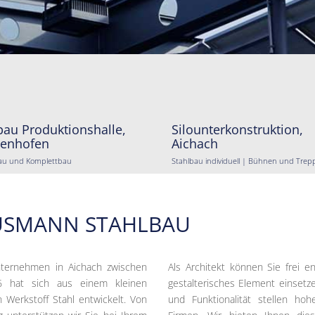
au Produktionshalle,
Silounterkonstruktion,
enhofen
Aichach
au und Komplettbau
Stahlbau individuell | Bühnen und Trep
USMANN STAHLBAU
nternehmen in Aichach zwischen
Als Architekt können Sie frei e
6 hat sich aus einem kleinen
gestalterisches Element einsetze
 Werkstoff Stahl entwickelt. Von
und Funktionalität stellen ho