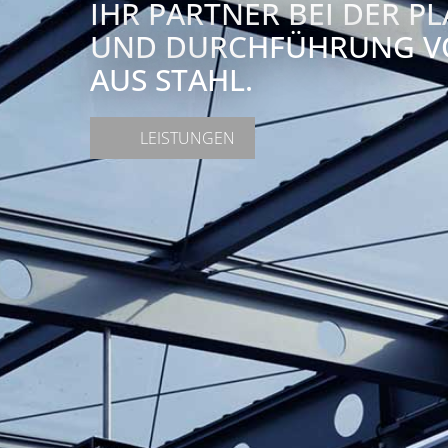
IHR PARTNER BEI DER 
UND DURCHFÜHRUNG V
AUS STAHL.
LEISTUNGEN