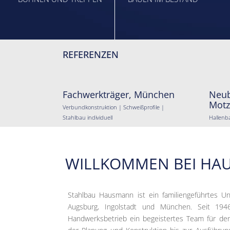
REFERENZEN
Fachwerkträger, München
Neub
Motz
Verbundkonstruktion | Schweißprofile |
Stahlbau individuell
Hallenb
WILLKOMMEN BEI HA
Stahlbau Hausmann ist ein familiengeführtes U
Augsburg, Ingolstadt und München. Seit 194
Handwerksbetrieb ein begeistertes Team für den