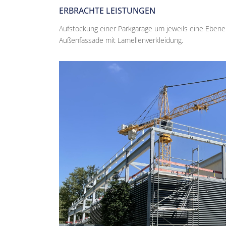
ERBRACHTE LEISTUNGEN
Aufstockung einer Parkgarage um jeweils eine Ebene
Außenfassade mit Lamellenverkleidung.