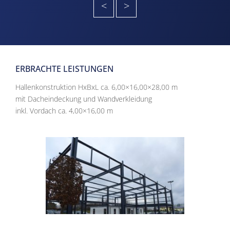
<
>
ERBRACHTE LEISTUNGEN
Hallenkonstruktion HxBxL ca. 6,00×16,00×28,00 m
mit Dacheindeckung und Wandverkleidung
inkl. Vordach ca. 4,00×16,00 m