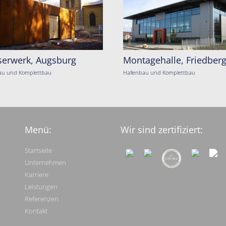
erwerk, Augsburg
Montagehalle, Friedber
au und Komplettbau
Hallenbau und Komplettbau
Menü:
Wir sind zertifiziert:
Startseite
Unternehmen
Karriere
Leistungen
Referenzen
Kontakt