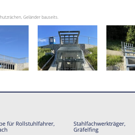
chutzrächen, Geländer bauseits.
e für Rollstuhlfahrer,
Stahlfachwerkträger,
ach
Gräfelfing