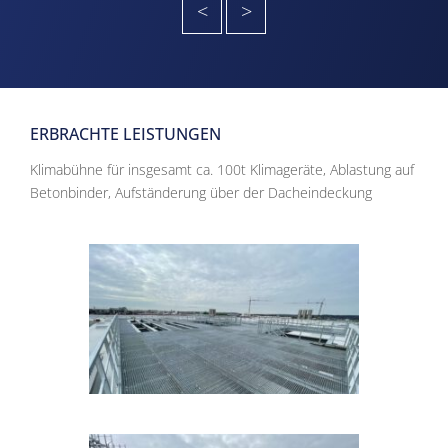
<
>
ERBRACHTE LEISTUNGEN
Klimabühne für insgesamt ca. 100t Klimageräte, Ablastung auf
Betonbinder, Aufständerung über der Dacheindeckung