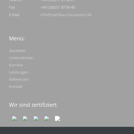
Fax
+49 (0)8251 8758-40
E-Mail
info@stahlbau-hausmann.de
Menü:
Startseite
Unternehmen
Karriere
Leistungen
Referenzen
Kontakt
Wir sind zertifiziert: