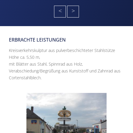
<
>
ERBRACHTE LEISTUNGEN
Kreisverkehrskulptur aus pulverbeschichteter Stahlstütze
Höhe ca. 5,50 m,
mit Blätter aus Stahl, Spinnrad aus Holz,
Verabschiedung/Begrüßung aus Kunststoff und Zahnrad aus
Cortenstahlblech.