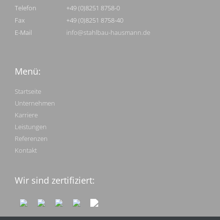
Telefon
+49 (0)8251 8758-0
Fax
+49 (0)8251 8758-40
E-Mail
info@stahlbau-hausmann.de
Menü:
Startseite
Unternehmen
Karriere
Leistungen
Referenzen
Kontakt
Wir sind zertifiziert: