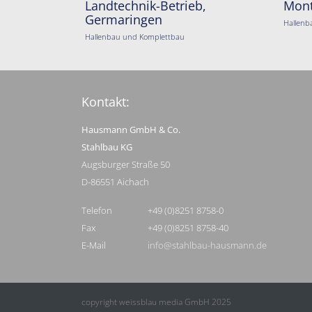
Landtechnik-Betrieb,
Mont
Germaringen
Hallenb
Hallenbau und Komplettbau
Kontakt:
Hausmann GmbH & Co.
Stahlbau KG
Augsburger Straße 50
D-86551 Aichach
Telefon
+49 (0)8251 8758-0
Fax
+49 (0)8251 8758-40
E-Mail
info@stahlbau-hausmann.de
copyright weissblau media GmbH 2025