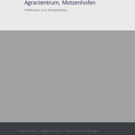
Agrarzentrum, Motzenhofen
Hallenbau und Komplettbau
Impressum
|
Datenschutz
|
Cookie-Einstellungen