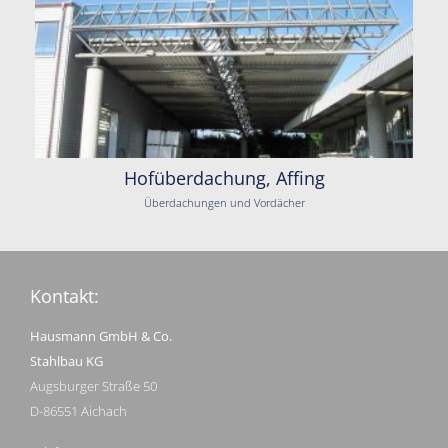
Hofüberdachung, Affing
Überdachungen und Vordächer
Kontakt:
Hausmann GmbH & Co.
Stahlbau KG
Augsburger Straße 50
D-86551 Aichach