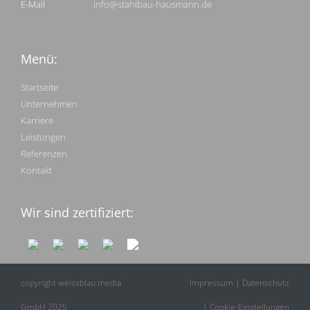
E-Mail
info@stahlbau-hausmann.de
Menü:
Startseite
Unternehmen
Karriere
Leistungen
Referenzen
Kontakt
Wir sind zertifiziert:
copyright weissblau media
Impressum
|
Datenschutz
GmbH 2025
|
Cookie-Einstellungen