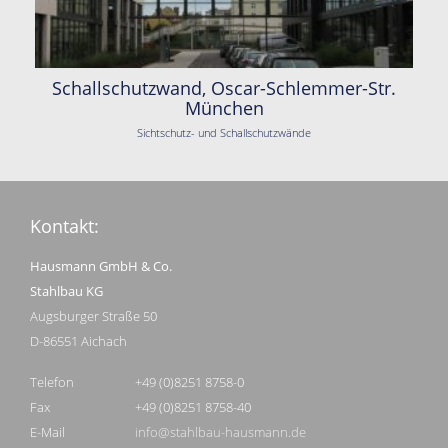
Schallschutzwand, Oscar-Schlemmer-Str.
München
Sichtschutz- und Schallschutzwände
Kontakt:
Hausmann GmbH & Co.
Stahlbau KG
Augsburger Straße 50
D-86551 Aichach
Telefon
+49 (0)8251 8758-0
Fax
+49 (0)8251 8758-40
E-Mail
info@stahlbau-hausmann.de