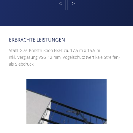
<
>
ERBRACHTE LEISTUNGEN
Stahl-Glas-Konstruktion BxH: ca. 17,5 m x 15.5 m
inkl. Verglasung VSG 12 mm, Vogelschutz (vertikale Streifen)
als Siebdruck